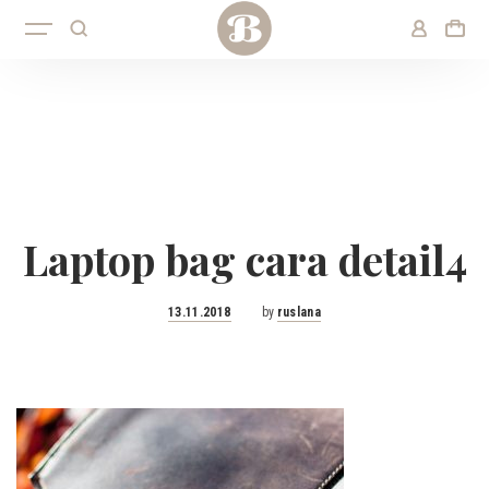
Laptop bag cara detail4
Posted
13.11.2018
by
ruslana
on