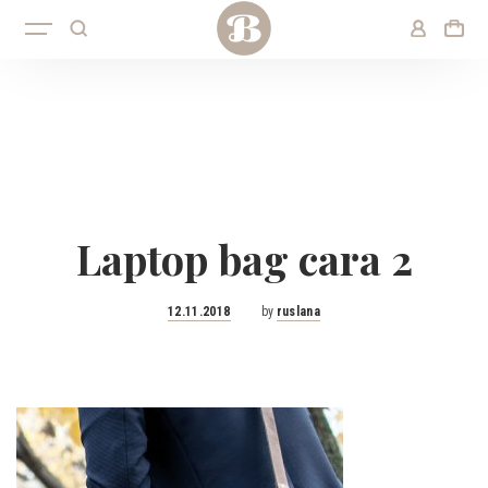
Laptop bag cara 2
Posted
12.11.2018
by
ruslana
on