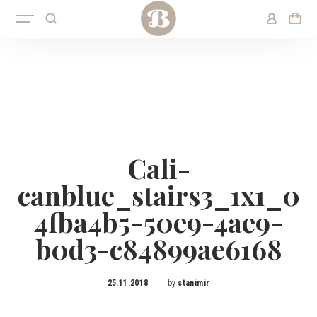
Cali-
canblue_stairs3_1x1_0
4fba4b5-50e9-4ae9-
b0d3-c84899ae6168
Posted
25.11.2018
by
stanimir
on