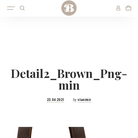
Detail2_Brown_Png-
min
Posted
23.04.2021
by
stanimir
on