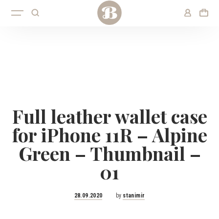
Full leather wallet case
for iPhone 11R – Alpine
Green – Thumbnail –
01
Posted
28.09.2020
by
stanimir
on