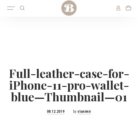
Full-leather-case-for-
iPhone-11-pro-wallet-
blue—Thumbnail—01
Posted
08.12.2019
by
stanimir
on