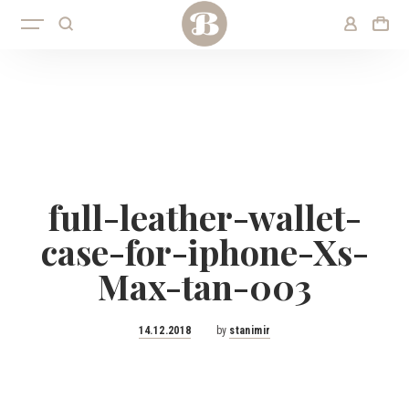
full-leather-wallet-
case-for-iphone-Xs-
Max-tan-003
Posted
14.12.2018
by
stanimir
on