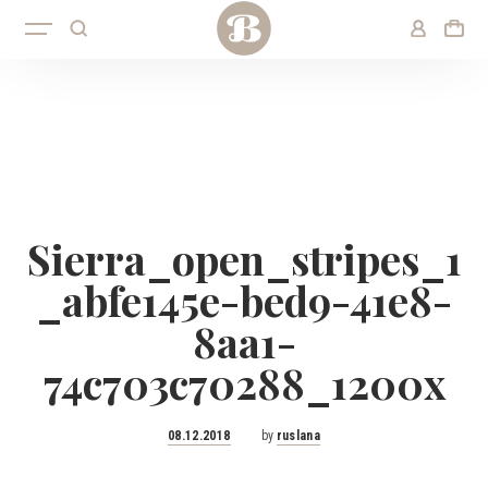
Sierra_open_stripes_1
_abfe145e-bed9-41e8-
8aa1-
74c703c70288_1200x
Posted
08.12.2018
by
ruslana
on