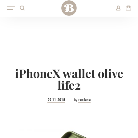
iPhoneX wallet olive
life2
Posted
29.11.2018
by
ruslana
on