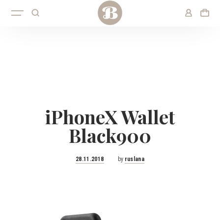
iPhoneX Wallet
Black900
Posted
28.11.2018
by
ruslana
on