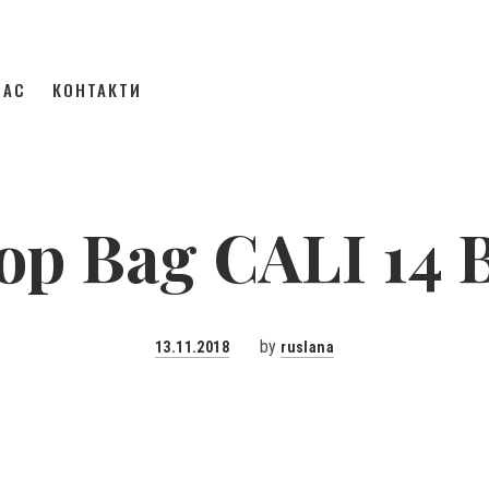
НАС
КОНТАКТИ
op Bag CALI 14 
Posted
by
13.11.2018
ruslana
on