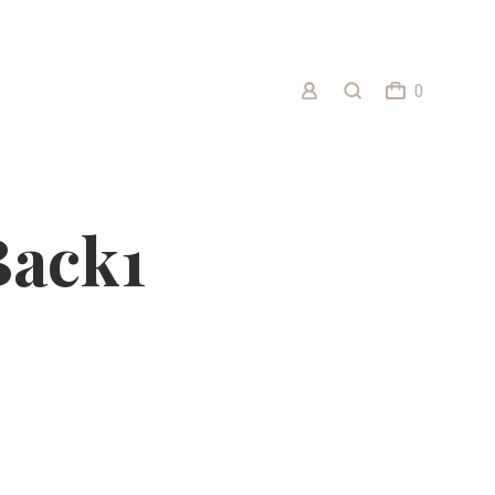
0
Back1