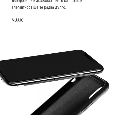
телефона си и аксесоар, чието качество и
елегантност ще те радва дълго.
MUJJO