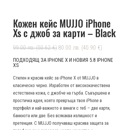
Кожен кейс MUJJO iPhone
Xs с джоб за карти – Black
99.00
лв.
(50.62 €)
80.00
лв.
(40.90 €)
ПОДХОДЯЩ ЗА IPHONE X И НОВИЯ 5.8 IPHONE
XS
Стилен и красив кейс за iPhone Х ot MUJJO в
класическо черно. Изработен от висококачествена
естествена кожа, с джобче на гърба. Съвършена и
простичка идея, която превръща твоя iPhonе в
портфейл и най-важното е винаги с теб – две карти,
банкнота или две. Без всякаква излишност и
претенция. С MUJJO получаваш красива защита за