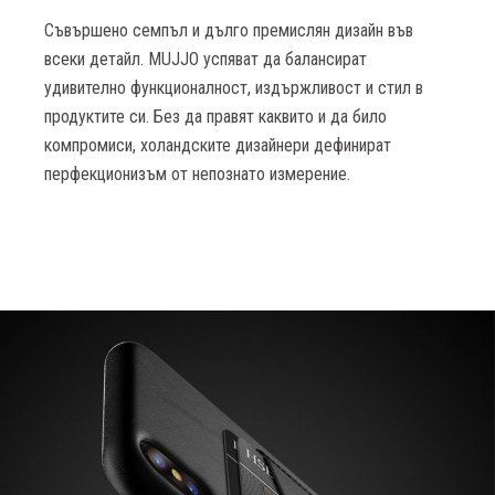
Съвършено семпъл и дълго премислян дизайн във
всеки детайл. МUJJO успяват да балансират
удивително функционалност, издържливост и стил в
продуктите си. Без да правят каквито и да било
компромиси, холандските дизайнери дефинират
перфекционизъм от непознато измерение.