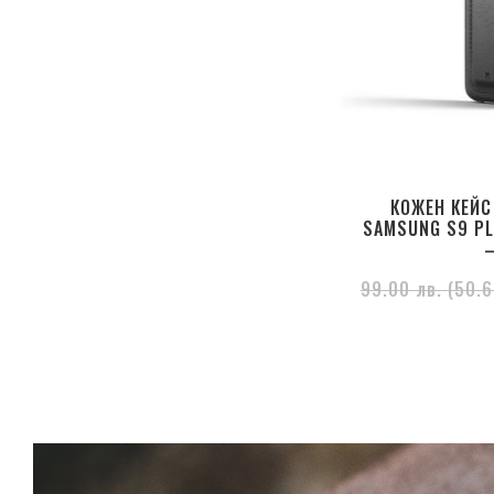
КОЖЕН КЕЙС
SAMSUNG S9 PL
–
99.00
лв.
(50.6