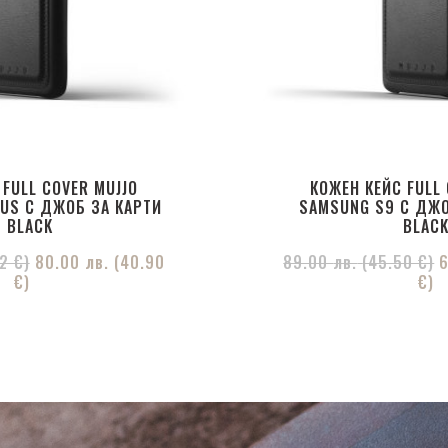
 FULL COVER MUJJO
КОЖЕН КЕЙС FULL 
US С ДЖОБ ЗА КАРТИ
SAMSUNG S9 С ДЖО
 BLACK
BLAC
2 €)
80.00
лв.
(40.90
89.00
лв.
(45.50 €)
€)
€)