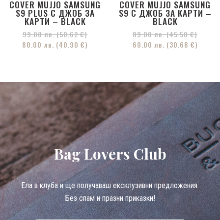
COVER MUJJO SAMSUNG
COVER MUJJO SAMSUNG
S9 PLUS С ДЖОБ ЗА
S9 С ДЖОБ ЗА КАРТИ –
КАРТИ – BLACK
BLACK
99.00
лв.
(50.62 €)
89.00
лв.
(45.50 €)
80.00
лв.
(40.90 €)
60.00
лв.
(30.68 €)
Bag Lovers Club
Eла в клуба и ще получаваш ексклузивни предложения.
Без спам и празни приказки!