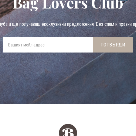
Bag Lovers Club
луба и ще получаваш ексклузивни предложения. Без спам и празни п